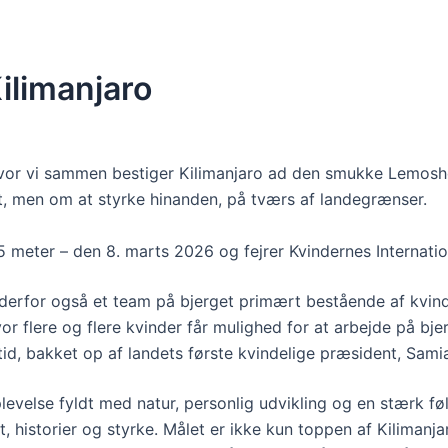
ilimanjaro
 hvor vi sammen bestiger Kilimanjaro ad den smukke Lemosh
kt, men om at styrke hinanden, på tværs af landegrænser.
5 meter – den 8. marts 2026 og fejrer Kvindernes Internat
 derfor også et team på bjerget primært bestående af kvin
 hvor flere og flere kvinder får mulighed for at arbejde på b
id, bakket op af landets første kvindelige præsident, Sami
velse fyldt med natur, personlig udvikling og en stærk føle
, historier og styrke. Målet er ikke kun toppen af Kiliman