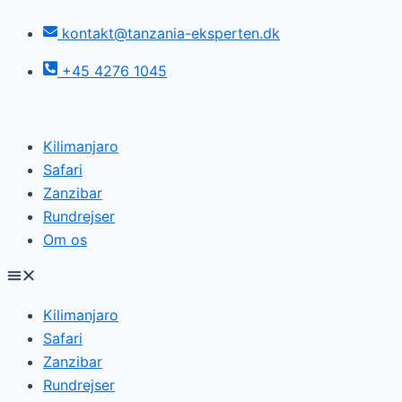
Skip
kontakt@tanzania-eksperten.dk
to
content
+45 4276 1045
Kilimanjaro
Safari
Zanzibar
Rundrejser
Om os
Kilimanjaro
Safari
Zanzibar
Rundrejser