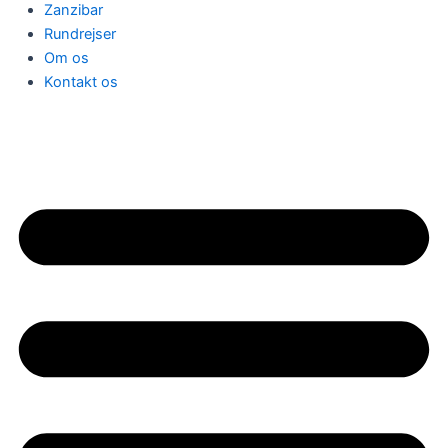
Zanzibar
Rundrejser
Om os
Kontakt os